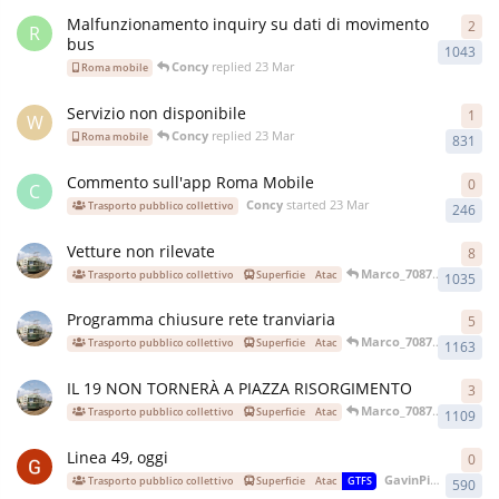
Malfunzionamento inquiry su dati di movimento
2
R
bus
1043
Concy
replied
23 Mar
Roma mobile
Servizio non disponibile
1
W
Concy
replied
23 Mar
Roma mobile
831
Commento sull'app Roma Mobile
0
C
Concy
started
23 Mar
Trasporto pubblico collettivo
246
Vetture non rilevate
8
Marco_7087
replied
Dec
Trasporto pubblico collettivo
Superficie
Atac
1035
Programma chiusure rete tranviaria
5
Marco_7087
replied
Oct
Trasporto pubblico collettivo
Superficie
Atac
1163
IL 19 NON TORNERÀ A PIAZZA RISORGIMENTO
3
Marco_7087
replied
Sep
Trasporto pubblico collettivo
Superficie
Atac
1109
Linea 49, oggi
0
GavinPinna
starte
Trasporto pubblico collettivo
Superficie
Atac
GTFS
590