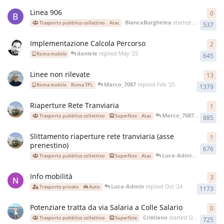
Linea 906
0
BiancaBurghelea
started
May '25
Trasporto pubblico collettivo
Atac
537
Implementazione Calcola Percorso
2
daniele
replied
May '25
Roma mobile
645
Linee non rilevate
13
Marco_7087
replied
Feb '25
Roma mobile
Roma TPL
1379
Riaperture Rete Tranviaria
1
Marco_7087
replied
Feb
Trasporto pubblico collettivo
Superficie
Atac
885
Slittamento riaperture rete tranviaria (asse
1
prenestino)
676
Luca-Admin
replied
Jan
Trasporto pubblico collettivo
Superficie
Atac
Info mobilità
3
Luca-Admin
replied
Oct '24
Trasporto privato
Auto
1173
Potenziare tratta da via Salaria a Colle Salario
0
Cristiano
started
Oct '24
Trasporto pubblico collettivo
Superficie
725