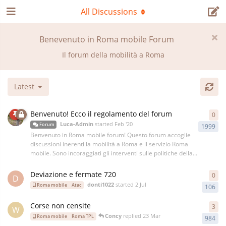
All Discussions
Benevenuto in Roma mobile Forum
Il forum della mobilità a Roma
Latest
Benvenuto! Ecco il regolamento del forum
0
Luca-Admin
started
Feb '20
Forum
1999
Benvenuto in Roma mobile forum! Questo forum accoglie
discussioni inerenti la mobilità a Roma e il servizio Roma
mobile. Sono incoraggiati gli interventi sulle politiche della...
Deviazione e fermate 720
0
D
donti1022
started
2 Jul
Roma mobile
Atac
106
Corse non censite
3
W
Concy
replied
23 Mar
Roma mobile
Roma TPL
984