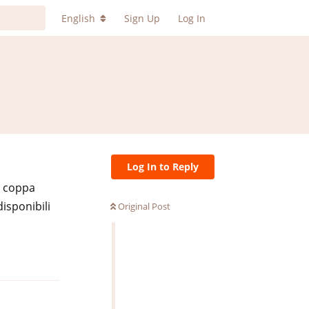
English
Sign Up
Log In
Log In to Reply
di coppa
isponibili
Original Post
Reply