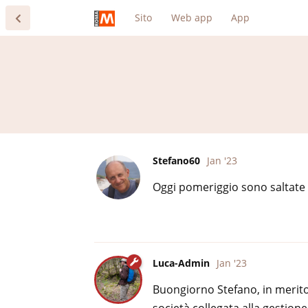
Sito
Web app
App
Stefano60
Jan '23
Oggi pomeriggio sono saltate 
Luca-Admin
Jan '23
Buongiorno Stefano, in merito
società collegata alla gestione