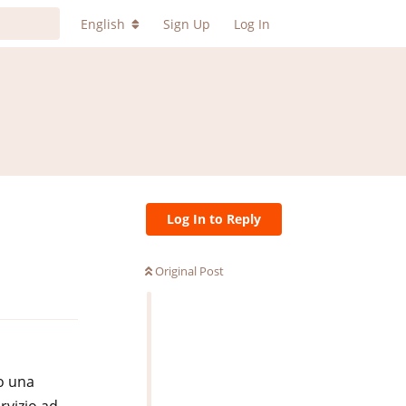
English
Sign Up
Log In
Log In to Reply
Original Post
Reply
o una
ervizio ad